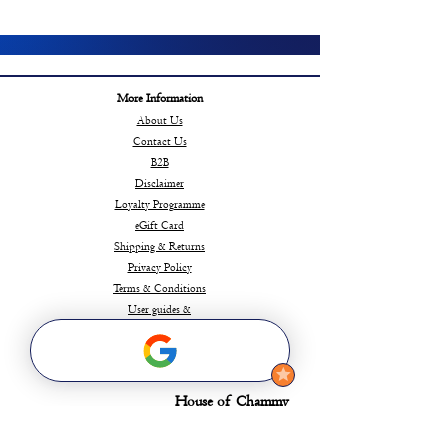
More Information
About Us
Contact Us
B2B
Disclaimer
Loyalty Programme
eGift Card
Shipping & Returns
Privacy Policy
Terms & Conditions
User guides &
instruction videos
FAQ
House of Chammy
Vismarkt 21 a/d