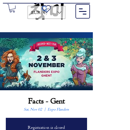
Search for a product or brand...
EUR (€)
Facts - Gent
Sat, Nov 02
  |  
Expo Flanders
Registration is closed