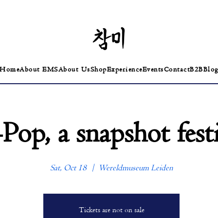
Home
About EMS
About Us
Shop
Experience
Events
Contact
B2B
Blo
Pop, a snapshot festi
Sat, Oct 18
  |  
Wereldmuseum Leiden
Tickets are not on sale