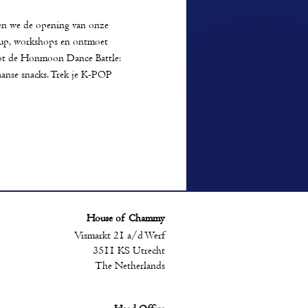
en we de opening van onze 
e-up, workshops en ontmoet 
tot de Honmoon Dance Battle: 
aanse snacks. Trek je K-POP 
House of Chammy
Vismarkt 21 a/d Werf
3511 KS Utrecht
The Netherlands