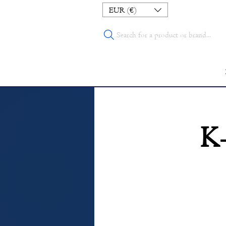
EUR (€)
Search for a product or brand...
K-