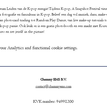
um Leiden van de K-pop energie! Tijdens K-pop, A Snapshot Festival vier
r fotografie en fancultuur in K-pop. Beleef een dag vol muziek, dans, mak
Van photocard trading tot Random Play Dance, van live make-up tutorials 
w k-pop passie. Ook leuk: er is een gratis photobooth en een markt met Kore
reo en zet jezelf in the picture!
ur Analytics and functional cookie settings.
Chammy EMS B.V.
contact@chammyems.com
KVK number: 94991200