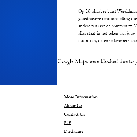
Op 18 oktober barst Wereldmuse
gloednieuwe tentoonstelling ove
andere fans uit de community. 
alles staat in het teken van jou
outfit aan, oefen je favoriete cho
Google Maps were blocked due to yo
More Information
About Us
Contact Us
B2B
Disclaimer